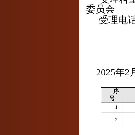
委员会
受理电
202
5
年
2
序
号
1
2