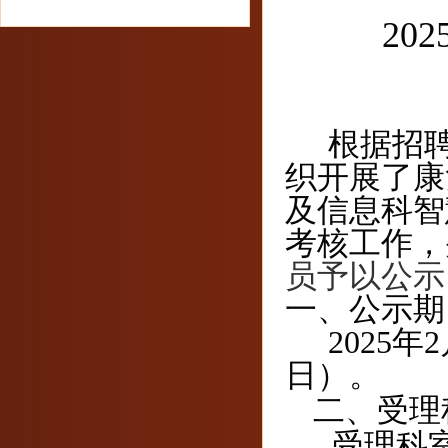
202
根据招
织开展了
康
及信息科智
考核工作，
员予以公示
一、公示期
202
5
年
2
日）。
二、受理
受理科