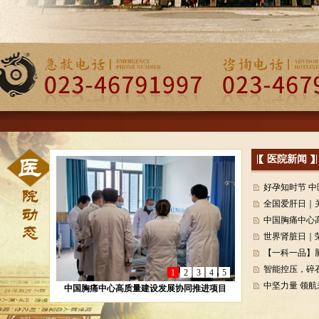
医院新闻
好孕知时节 中
全国爱肝日｜关
中国胸痛中心
世界肾脏日｜荣
【一科一品】脑
智能控压，碎
1
2
3
4
5
中坚力量 领航未
中国胸痛中心高质量建设发展协同推进项目
（重庆荣昌站）活动圆满举办 —— 知名专家助
力基层医疗能力提升