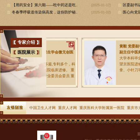
【用药安全】第六期——吃中药还是吃..
区委副书
[2025-01-17]
冬春季呼吸道传染病高发，这份防护秘..
医心向党迎
[2025-01-02]
专家介绍
党委书记..
黄毅 党委副书.
、主任医师、重庆市妇幼卫生学会微无创医
医院展示
副主任中医师
业委员会委员
大学本科毕业于
妇产科近三十年,发表论文多篇,专利多个，科
望京医院进修
项，曾在重医等多家三甲医院临床进修。 重
拿、小针刀等
妇幼卫生学会微无创医学专业委员会委员 重
..
[详细]
中国卫生人才网
重庆人才网
重庆医科大学附属第一医院
重庆市