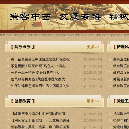
院务医务
更多>>
护理风
关于征集荣昌区中医院重复医疗检查检..
做有温度的
[2025-06-16]
紧急提醒！医院出现“热心人”？当心..
做有温度的
[2025-02-10]
一科一品一特色 提升服务在行动
做有温度的
[2025-02-06]
便民服务再升级 | 荣昌区中医院西大..
凝聚创新共
[2025-02-10]
如何助偏瘫患者重启生活？病房外的温..
做有温度的
[2025-02-05]
健康教育
更多>>
党建工
【岐黄瘦身指南②】中医“降减强”直..
把温暖送
[2025-03-18]
【用药安全】第七期——儿童用药需谨..
把好年初“
[2025-02-08]
新春聚餐，共吃一桌菜，幽门螺杆菌要..
党建统领护
[2025-02-07]